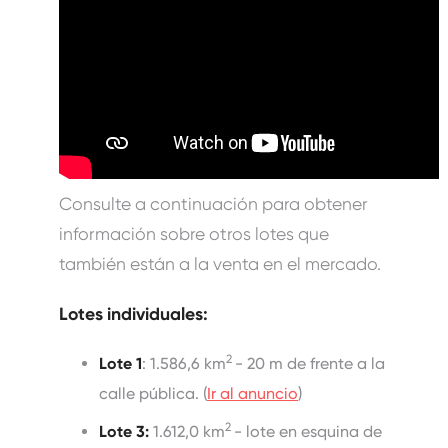
Consulte a continuación para obtener
información sobre otros lotes que
también están a la venta en el mercado.
Lotes individuales:
2
Lote 1
: 1.586,6 km
- 20 m de frente a la
calle pública. (
Ir al anuncio
)
2
Lote 3:
1.612,0 km
- lote en esquina de