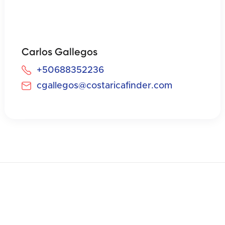
Carlos Gallegos
+50688352236
cgallegos@costaricafinder.com