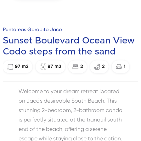
Puntareas Garabito Jaco
Sunset Boulevard Ocean View
Codo steps from the sand
97
m2
97
m2
2
2
1
Welcome to your dream retreat located
on Jacó's desireable South Beach. This
stunning 2-bedroom, 2-bathroom condo
is perfectly situated at the tranquil south
end of the beach, offering a serene
escape while staying close to the action.